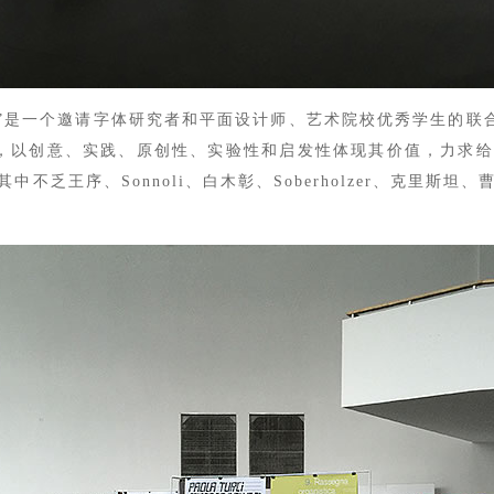
展”是一个邀请字体研究者和平面设计师、艺术院校优秀学生的联合
件，以创意、实践、原创性、实验性和启发性体现其价值，力求
中不乏王序、Sonnoli、白木彰、Soberholzer、克里斯