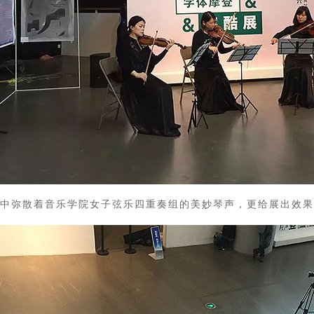
中弥散着音乐学院女子弦乐四重奏组的美妙琴声，更给展出效果